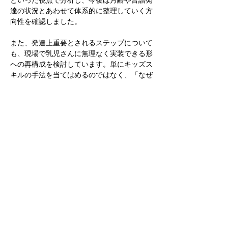
達の状況とあわせて体系的に整理していく方
向性を確認しました。
また、発達上重要とされるステップについて
も、現場で乳児さんに無理なく実装できる形
への再構成を検討しています。単にキッズス
キルの手法を当てはめるのではなく、「なぜ
その関わり（ステップ）が機能するのか」と
いう発達的根拠に立ち返りながら議論を深め
ていく予定です。
事例検討では、
・子どもの興味や得意な遊び（なりきり遊び
等）を活かした関わり
・言語発達段階に応じた問いかけの工夫
・行動観察を通した変化の可視化と職員間共
有
といった点が重要なポイントとして挙げられ
ました。
これらの検討を通じて改めて確認されたの