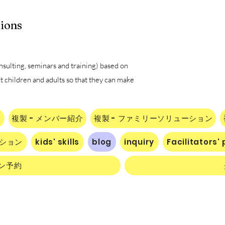
tions
sulting, seminars and training) based on
t children and adults so
that they can make
介
複製 - メンバー紹介
複製 - ファミリーソリューション
ーション
kids' skills
blog
inquiry
Facilitators'
ン予約