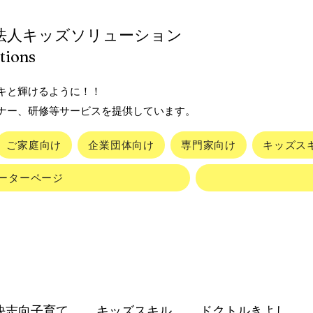
法人キッズソリューション
ution
s
キと輝けるように！！
ナー、研修等サービスを提供しています。
ご家庭向け
企業団体向け
専門家向け
キッズス
ーターページ
決志向子育て
キッズスキル
ドクトルきよし