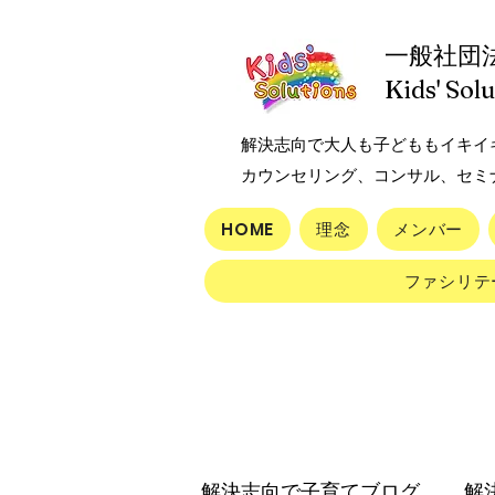
一般社団
Kids' Sol
解決志向で大人も子どももイキイ
カウンセリング、コンサル、セミ
HOME
理念
メンバー
ファシリテ
解決志向で子育てブログ
解