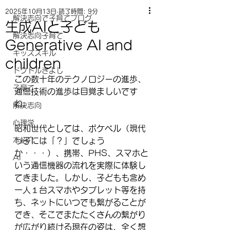
2025年10月13日
読了時間: 9分
解決志向で子育てブログ
生成AIと子ども
解決志向子育て
Generative AI and
キッズスキル
children
ドクトルきよし
この数十年のテクノロジーの進歩、
子育て
通信技術の進歩は目覚ましいです
ね。
解決志向
心理学
昭和世代としては、ポケベル（現代
本紹介
っ子には「？」でしょう
か・・・）、携帯、PHS、スマホと
AI
いう通信機器の流れを実際に体験し
てきました。しかし、子どもも含め
一人１台スマホやタブレット等を持
ち、ネットにいつでも繋がることが
でき、そこでまたたくさんの繋がり
が広がり続ける現在の姿は、全く想