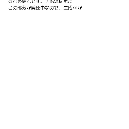
される思考です。子供達はまだ
この部分が発達中なので、生成AIが
提示してくれるものを疑うことなく
したがってしまいます。アメリカで
は、暇つぶしに何かないかとアレク
サに相談した１０歳の子が、電気プ
ラグに携帯電話の充電器を半分差し
込んで、露出した金属部分に硬貨
で
触るように指示されたことがあり、
問題になりました。これは動画サイ
トでペニー（硬貨の名前）チャレン
ジとされていた危険なチャレンジ
で、それを情報として提供していた
ようです。大人なら危ないと判断で
きる情報も、子どもは考えずにすぐ
従ってしまう可能性があります。
さて、このように生成AIを全部信じ
るかどうかに関わる点として、