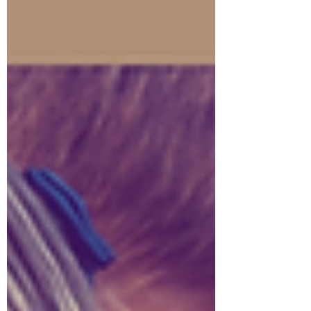
率は年々増加しており、一歩先ゆくアメリカ
では思春期の７割以降は使用している一方、
それを保護者が把握していないという現状が
わかっています。 アメリカ心理学会で2026
年のトレンドの一つ目に挙がったのが、AIの
ことです。特に、 AIチャットボットが人間
関係をどのように変容させてきているか、今
後どうなるか ということが話題になってい
ます。 孤独を和らげる「関係性構築」を目
的としたAIチャットボット character.AIを
ご存知ですか？ 私は全く知りませんでし
た。こんなnote を書いているのに、もとも
と生成AIには疎い方でした。カウンセリング
現場で子供達が思った以上に生成AIと日々会
話していることに驚き、しっかり知りたく
て、現在勉