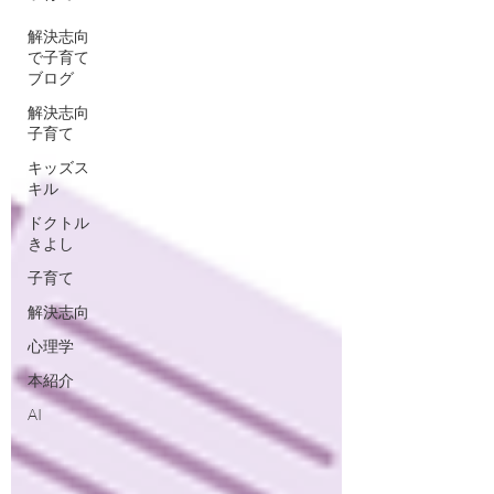
解決志向
で子育て
ブログ
解決志向
子育て
キッズス
キル
ドクトル
きよし
子育て
解決志向
心理学
本紹介
AI