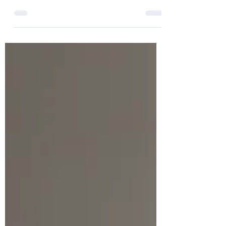
小学校６年生で半数以上がスマホをもつ時
代。何に気をつけて、どうモニターしていけ
ば良いのか、最近の研究結果と小児科医推奨
の５Cのポイントをお伝えします。