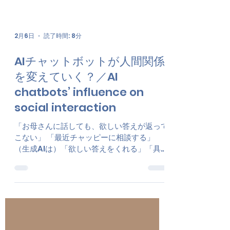
2月6日
読了時間: 8分
AIチャットボットが人間関係
を変えていく？／AI
chatbots’ influence on
social interaction
「お母さんに話しても、欲しい答えが返って
こない」 「最近チャッピーに相談する」
（生成AIは）「欲しい答えをくれる」「具体
的にアドバイスくれる」「質問しただけで褒
めてくれる」「私の気持ちをわかってくれ
る」 これらの言葉は、実際に中学生たちか
ら聞く言葉です。 以前「生成AIと子ども」
でも紹介しましたが、小中学生の生成AI使用